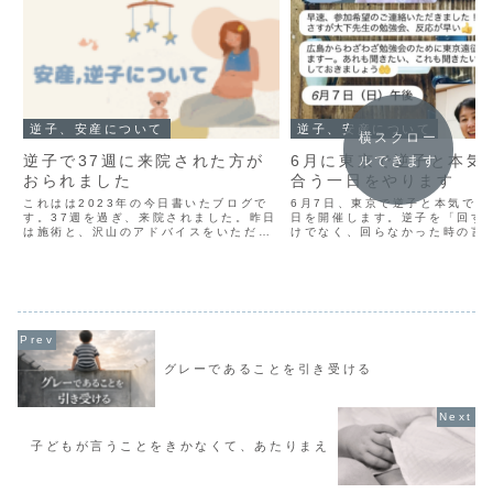
逆子、安産について
逆子、安産について
横スクロー
逆子で37週に来院された方が
6月に東京で逆子と本気
ルできます
おられました
合う一日をやります
これはは2023年の今日書いたブログで
6月7日、東京で逆子と本気で向
す。37週を過ぎ、来院されました。昨日
日を開催します。逆子を「回す
は施術と、沢山のアドバイスをいただき
けでなく、回らなかった時の言
ありがとうございました。昨日の夜はお
妊婦さんとの関わり方まで。独
腹の子も普段以上に激しく動いていて，
から積み重ねてきたリアルを、
きっといつもより居心地が良かったのか
士で一緒に考える勉強会です。
なと思いました。レッ...
グレーであることを引き受ける
子どもが言うことをきかなくて、あたりまえ