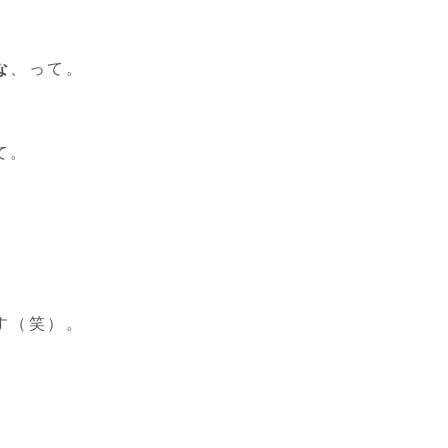
な
、って。
て。
す（笑）。