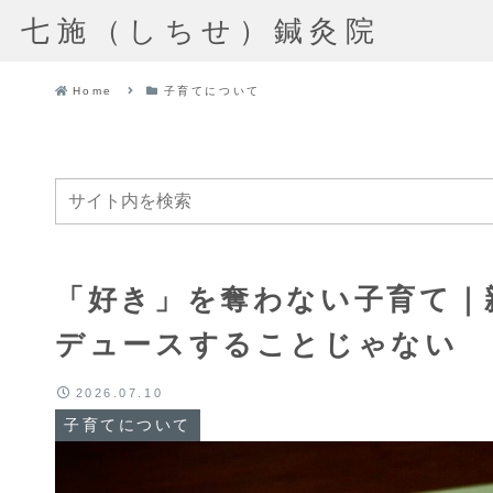
七施（しちせ）鍼灸院
Home
子育てについて
「好き」を奪わない子育て｜
デュースすることじゃない
2026.07.10
子育てについて