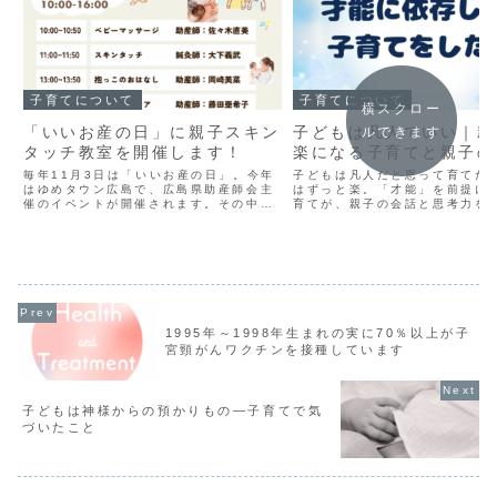
子育てについて
子育てについて
横スクロー
「いいお産の日」に親子スキン
子どもは凡人でいい｜親
ルできます
タッチ教室を開催します！
楽になる子育てと親子の
毎年11月3日は「いいお産の日」。今年
子どもは凡人だと思って育てた
はゆめタウン広島で、広島県助産師会主
はずっと楽。「才能」を前提に
催のイベントが開催されます。その中
育てが、親子の会話と思考力を
で、七施鍼灸院の大下義武が講師を務め
——七施鍼灸院院長が考える、
る「親子スキンタッチ教室」を開催！東
の子育て論。
洋医学の考えをもとに、家庭でできる子
どもの健康ケアを学べます。薬に頼ら
ず、自然な力を育てたい方におすすめで
す。
1995年～1998年生まれの実に70％以上が子
宮頸がんワクチンを接種しています
子どもは神様からの預かりもの―子育てで気
づいたこと