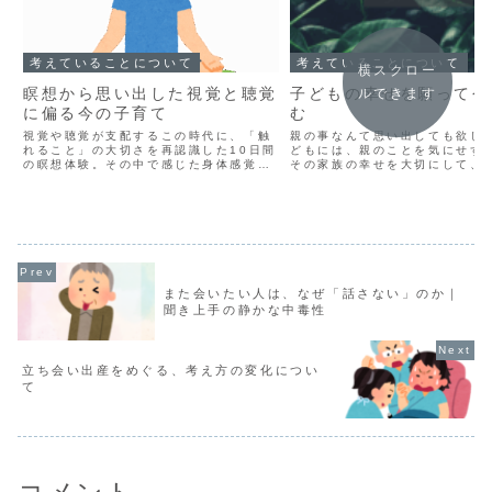
考えていることについて
考えていることについて
横スクロー
瞑想から思い出した視覚と聴覚
子どもの幸せを願って今
ルできます
に偏る今の子育て
む
視覚や聴覚が支配するこの時代に、「触
親の事なんて思い出しても欲し
れること」の大切さを再認識した10日間
どもには、親のことを気にせず
の瞑想体験。その中で感じた身体感覚の
その家族の幸せを大切にして、
心地よさと、「今ここ」に集中すること
きてほしい。私はずっとそう願
の意味。子どもたちの生きやすさにも深
した。だからこそ、「親が子ど
くつながる、大切な感覚について綴りま
してしまう」という話を耳にす
した。
ろんなことを考えさせられ...
また会いたい人は、なぜ「話さない」のか｜
聞き上手の静かな中毒性
立ち会い出産をめぐる、考え方の変化につい
て