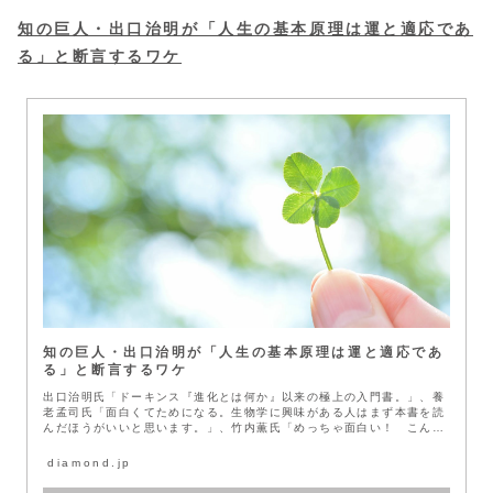
知の巨人・出口治明が「人生の基本原理は運と適応であ
る」と断言するワケ
知の巨人・出口治明が「人生の基本原理は運と適応であ
る」と断言するワケ
出口治明氏「ドーキンス『進化とは何か』以来の極上の入門書。」、養
老孟司氏「面白くてためになる。生物学に興味がある人はまず本書を読
んだほうがいいと思います。」、竹内薫氏「めっちゃ面白い！ こんな
本を高校...
diamond.jp