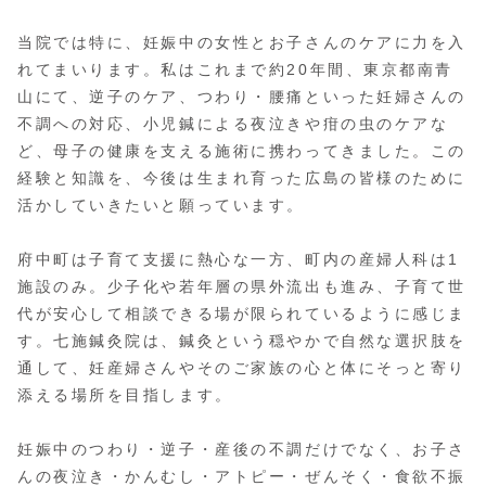
当院では特に、妊娠中の女性とお子さんのケアに力を入
れてまいります。私はこれまで約20年間、東京都南青
山にて、逆子のケア、つわり・腰痛といった妊婦さんの
不調への対応、小児鍼による夜泣きや疳の虫のケアな
ど、母子の健康を支える施術に携わってきました。この
経験と知識を、今後は生まれ育った広島の皆様のために
活かしていきたいと願っています。
府中町は子育て支援に熱心な一方、町内の産婦人科は1
施設のみ。少子化や若年層の県外流出も進み、子育て世
代が安心して相談できる場が限られているように感じま
す。七施鍼灸院は、鍼灸という穏やかで自然な選択肢を
通して、妊産婦さんやそのご家族の心と体にそっと寄り
添える場所を目指します。
妊娠中のつわり・逆子・産後の不調だけでなく、お子さ
んの夜泣き・かんむし・アトピー・ぜんそく・食欲不振