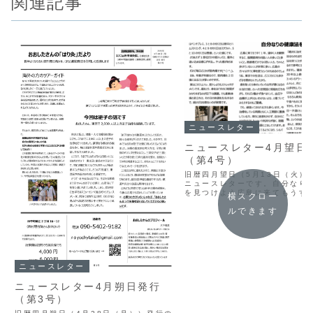
関連記事
ニュースレター
ニュースレター4月望日
（第4号）
旧暦四月望日（5月13日（火）
ニュースレターです。自分なり
を見つけよう広島に来てもうす
横スクロー
道ゆく人を観察するに、股関節
ルできます
い人の多いこと多いこと。高齢
なく若い人も、ちゃんと歩けて
が非常に多い。広島の方...
ニュースレター
ニュースレター4月朔日発行
（第3号）